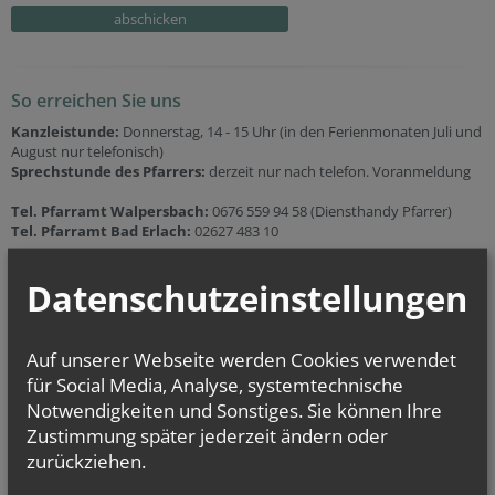
So erreichen Sie uns
Kanzleistunde:
Donnerstag, 14 - 15 Uhr (in den Ferienmonaten Juli und
August nur telefonisch)
Sprechstunde des Pfarrers:
derzeit nur nach telefon. Voranmeldung
Tel. Pfarramt Walpersbach:
0676 559 94 58 (Diensthandy Pfarrer)
Tel. Pfarramt Bad Erlach:
02627 483 10
E-Mail:
pfarre.walpersbach@katholischekirche.at
Datenschutzeinstellungen
Web:
www.pfarre-walpersbach.at
Auf unserer Webseite werden Cookies verwendet
für Social Media, Analyse, systemtechnische
Notwendigkeiten und Sonstiges. Sie können Ihre
Zustimmung später jederzeit ändern oder
zurückziehen.