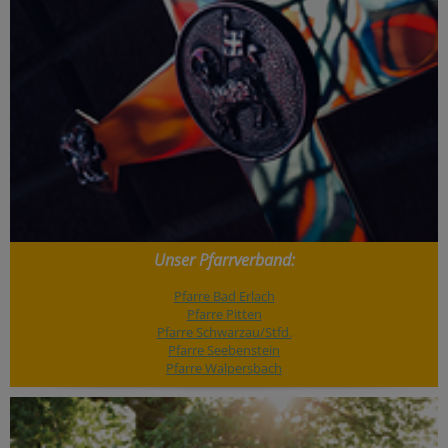
Unser Pfarrverband:
Pfarre Bad Erlach
Pfarre Pitten
Pfarre Schwarzau/Stfd.
Pfarre Seebenstein
Pfarre Walpersbach