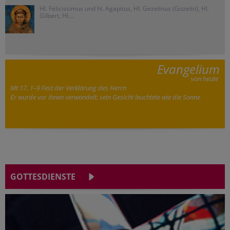
Hl. Felicissimus und hl. Agapitus, Hl. Gezelinus (Gozelin), Hl.
Gilbert, Hl....
Evangelium
von heute
Mt 17, 1–9 Fest der Verklärung des Herrn
Er wurde vor ihnen verwandelt; sein Gesicht leuchtete wie die Sonne
GOTTESDIENSTE