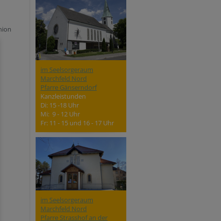
nion
im Seelsorgeraum
Marchfeld Nord
Pfarre Gänserndorf
Kanzleistunden
Di: 15 -18 Uhr
Mi: 9 - 12 Uhr
Fr: 11 - 15 und 16 - 17 Uhr
im Seelsorgeraum
Marchfeld Nord
Pfarre Strasshof an der