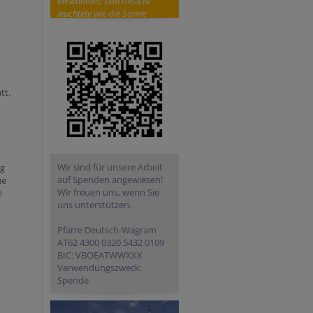
verwandelt; sein Gesicht
leuchtete wie die Sonne
tt.
Wir sind für unsere Arbeit
ng
auf Spenden angewiesen!
ue
Wir freuen uns, wenn Sie
m
uns unterstützen.
Pfarre Deutsch-Wagram
AT62 4300 0320 5432 0109
BIC: VBOEATWWXXX
Verwendungszweck:
Spende