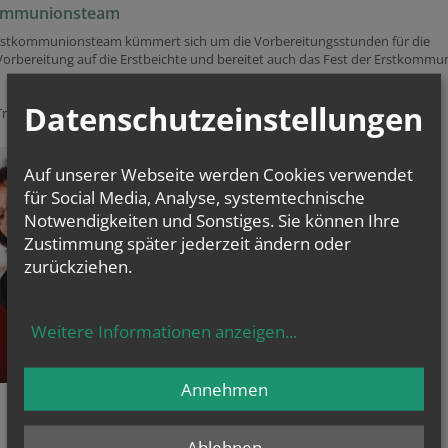
ommunionsteam
rstkommunionsteam kümmert sich um die Vorbereitungsstunden für die
Vorbereitung auf die Erstbeichte und bereitet auch das Fest der Erstkommu
Datenschutzeinstellungen
Tröster, Verena Wagner-Winkelbauer und Pastoralhelfer Igor Ostojic
Auf unserer Webseite werden Cookies verwendet
für Social Media, Analyse, systemtechnische
Notwendigkeiten und Sonstiges. Sie können Ihre
Zustimmung später jederzeit ändern oder
zurückziehen.
Weitere Informationen anzeigen
...
Annehmen
Ablehnen