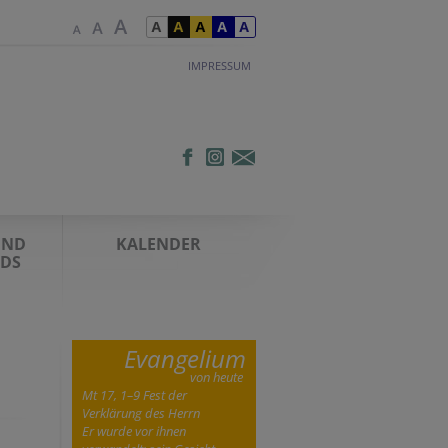
IMPRESSUM
UND
KALENDER
DS
Evangelium
von heute
Mt 17, 1–9 Fest der
Verklärung des Herrn
Er wurde vor ihnen