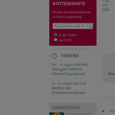
14.
GOTTESDIENSTE
Mai
2026
Finden Sie Gottesdienste
in Ihrer Umgebung
in der Nähe
nach Plz
TERMINE
Mo.., 10. August 2026 09:00
Zwergerl-Treff im
Pfarrhof Gaubitsch
Bitt
Fr.., 14. August 2026 18:30
Binden der
Kräutersträußchen
NAMENSTAGE
vor
Hl. Laurentius, Hl.