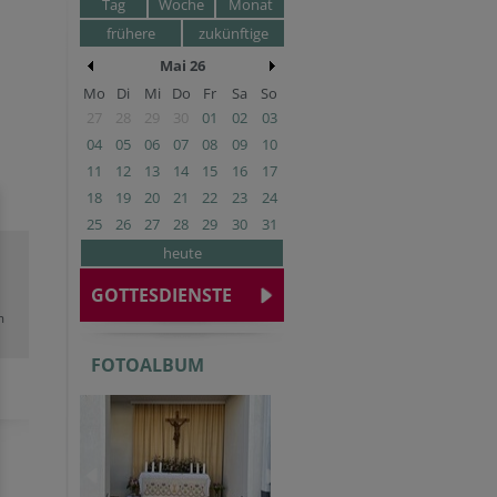
Tag
Woche
Monat
frühere
zukünftige
Mai 26
Mo
Di
Mi
Do
Fr
Sa
So
27
28
29
30
01
02
03
04
05
06
07
08
09
10
11
12
13
14
15
16
17
18
19
20
21
22
23
24
25
26
27
28
29
30
31
heute
GOTTESDIENSTE
m
FOTOALBUM