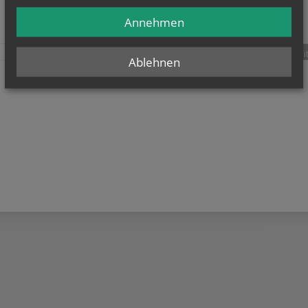
Annehmen
teilen
tweet
pin it
Ablehnen