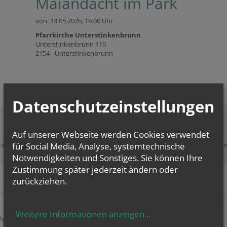
Maiandacht im Park
von: 14.05.2026,
19:00 Uhr
Pfarrkirche Unterstinkenbrunn
Unterstinkenbrunn 110
2154 - Unterstinkenbrunn
Datenschutzeinstellungen
Auf unserer Webseite werden Cookies verwendet
Zustimmung erforderlich!
für Social Media, Analyse, systemtechnische
e akzeptieren Sie
Cookies von Google Maps
und
laden Sie die Seite neu
, u
diesen Inhalt sehen zu können.
Notwendigkeiten und Sonstiges. Sie können Ihre
Zustimmung später jederzeit ändern oder
zurückziehen.
Weitere Informationen anzeigen
...
herige