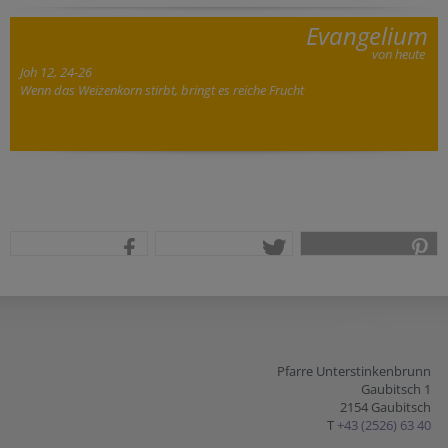
Evangelium
von heute
Joh 12, 24-26
Wenn das Weizenkorn stirbt, bringt es reiche Frucht
teilen
tweet
pin it
Pfarre Unterstinkenbrunn
Gaubitsch 1
2154 Gaubitsch
T
+43 (2526) 63 40