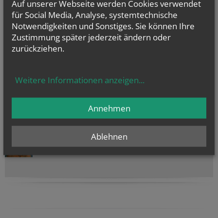
in der Nähe
Auf unserer Webseite werden Cookies verwendet
nach Plz
für Social Media, Analyse, systemtechnische
Notwendigkeiten und Sonstiges. Sie können Ihre
Zustimmung später jederzeit ändern oder
TERMINE
zurückziehen.
Mo.., 10. August 2026 09:00
Zwergerl-Treff im Pfarrhof Gaubitsch
Weitere Informationen anzeigen
...
Fr.., 14. August 2026 18:30
Binden der Kräutersträußchen
Annehmen
NAMENSTAGE
Hl. Laurentius, Hl. Asteria, Hl. Erik, Hl. Plektrudis
Ablehnen