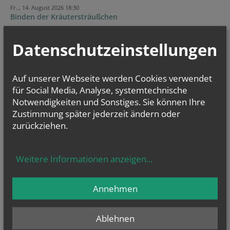
Fr.., 14. August 2026 18:30
Binden der Kräutersträußchen
Datenschutzeinstellungen
NAMENSTAGE
Hl. Teresia Benedicta vom Kreuz (Edith Stein), Hl. Hathumar,
Hl. Romanus von Rom
Auf unserer Webseite werden Cookies verwendet
für Social Media, Analyse, systemtechnische
Notwendigkeiten und Sonstiges. Sie können Ihre
Zustimmung später jederzeit ändern oder
zurückziehen.
Weitere Informationen anzeigen
...
Annehmen
Ablehnen
GOTTESDIENSTE