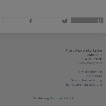
teilen
tweet
pin it
Pfarre Unterstinkenbrunn
Gaubitsch 1
2154 Gaubitsch
T
+43 (2526) 63 40
E-Mail schreiben
Impressum
Datenschutzerklärung
Barrierefreiheitserklärung
Darstellung:
Standard
-
Mobil