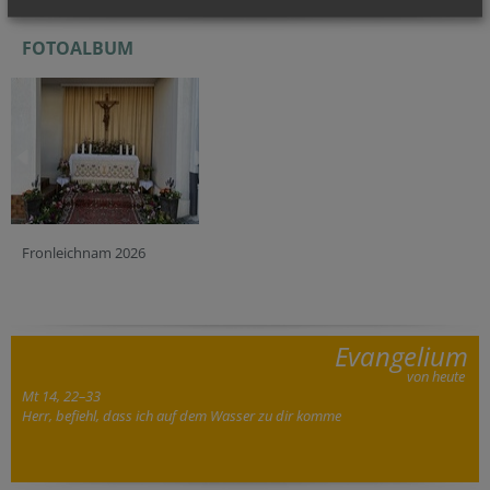
FOTOALBUM
Fronleichnam 2026
Evangelium
von heute
Mt 14, 22–33
Herr, befiehl, dass ich auf dem Wasser zu dir komme