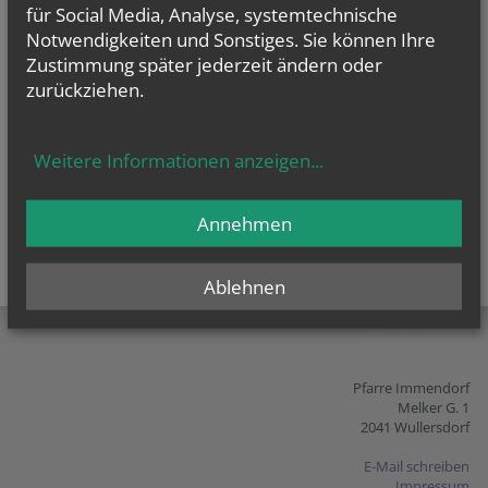
für Social Media, Analyse, systemtechnische
vorherige
weitere
Notwendigkeiten und Sonstiges. Sie können Ihre
Zustimmung später jederzeit ändern oder
zurückziehen.
Weitere Informationen anzeigen
...
Annehmen
Ablehnen
teilen
tweet
pin it
Pfarre Immendorf
Melker G. 1
2041 Wullersdorf
E-Mail schreiben
Impressum