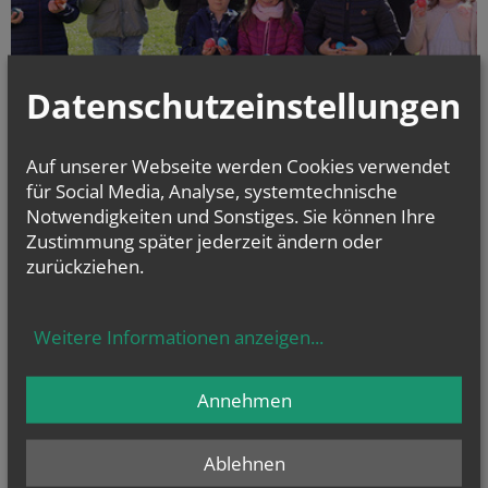
Datenschutzeinstellungen
Auf unserer Webseite werden Cookies verwendet
für Social Media, Analyse, systemtechnische
Notwendigkeiten und Sonstiges. Sie können Ihre
Nach dem Festgottesdienst machten sich die Kinder auf die Suche nach
Zustimmung später jederzeit ändern oder
Ostereiern rund um das Pfarrheim. Tatsächlich hatte der Osterhase
zurückziehen.
einige bunte Eier versteckt gehabt.
Weitere Informationen anzeigen
...
alle Einträge anzeigen
Annehmen
Ablehnen