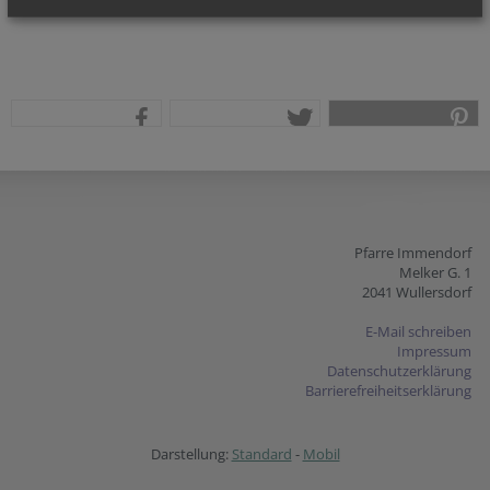
teilen
tweet
pin it
Pfarre Immendorf
Melker G. 1
2041 Wullersdorf
E-Mail schreiben
Impressum
Datenschutzerklärung
Barrierefreiheitserklärung
Darstellung:
Standard
-
Mobil