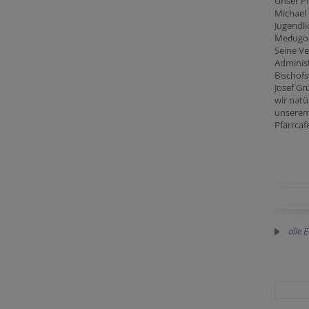
Unser Pf
Michael 
Jugendl
Međugor
Seine Ve
Adminis
Bischofs
Josef Gr
wir natü
unserem
Pfarrcaf
alle 