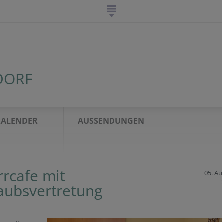
DORF
KALENDER
AUSSENDUNGEN
rrcafe mit
05. A
aubsvertretung