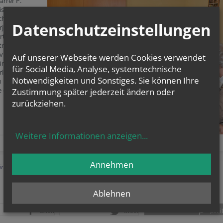
arrer P.
ist derzeit mit
ichen nach
Datenschutzeinstellungen
je unterwegs.
rtretung,
trator
vikar Mag.
Auf unserer Webseite werden Cookies verwendet
ünwidl, haben
für Social Media, Analyse, systemtechnische
rlich zu
Notwendigkeiten und Sonstiges. Sie können Ihre
 monatlichen
e eingeladen.
Zustimmung später jederzeit ändern oder
zurückziehen.
Weitere Informationen anzeigen
...
Annehmen
Einträge anzeigen
Ablehnen
teilen
tweet
pin it