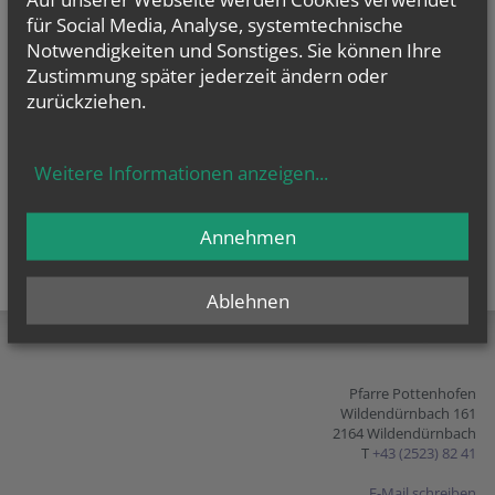
für Social Media, Analyse, systemtechnische
vorherige
weitere
Notwendigkeiten und Sonstiges. Sie können Ihre
Zustimmung später jederzeit ändern oder
zurückziehen.
Weitere Informationen anzeigen
...
Annehmen
Ablehnen
teilen
tweet
pin it
Pfarre Pottenhofen
Wildendürnbach 161
2164 Wildendürnbach
T
+43 (2523) 82 41
E-Mail schreiben