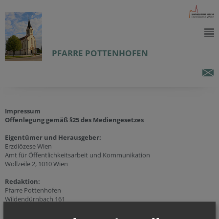
PFARRE POTTENHOFEN
Impressum
Offenlegung gemäß §25 des Mediengesetzes
Eigentümer und Herausgeber:
Erzdiözese Wien
Amt für Öffentlichkeitsarbeit und Kommunikation
Wollzeile 2, 1010 Wien
Redaktion:
Pfarre Pottenhofen
Wildendürnbach 161
2164 Wildendürnbach
Tel.:
+43 (2523) 82 41