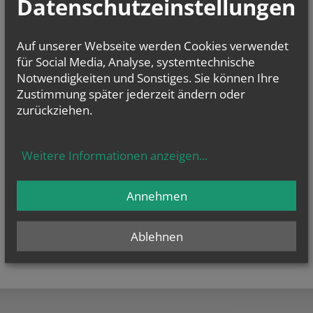
Datenschutzeinstellungen
E-Mail:
pfarre.wildenduernbach@katholischekirche.at
Offenlegung zur grundlegenden Richtung:
Auf unserer Webseite werden Cookies verwendet
Diese Seite ist der Webauftritt von Pfarre Pottenhofen im Rahmen des
Webportals der Erzdiözese Wien.
für Social Media, Analyse, systemtechnische
Notwendigkeiten und Sonstiges. Sie können Ihre
Datenschutzerklärung
Zustimmung später jederzeit ändern oder
Barrierefreiheitserklärung
zurückziehen.
Weitere Informationen anzeigen
...
Annehmen
Ablehnen
teilen
tweet
pin it