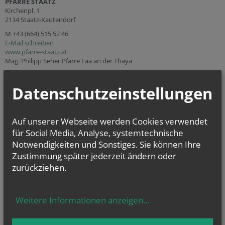
PFARRE STAATZ
Kirchenpl. 1
2134 Staatz-Kautendorf
M
+43 (664) 515 52 46
E-Mail schreiben
www.pfarre-staatz.at
Mag. Philipp Seher Pfarre Laa an der Thaya
Datenschutzeinstellungen
Pfarre Staatz
Auf unserer Webseite werden Cookies verwendet
Die Pfarre liegt im Vikariat unter dem Mannhartsberg. Für die Pfarre
verantwortlich ist Moderator Pfarrer Mag. Philipp Seher.
für Social Media, Analyse, systemtechnische
In Staatz leben 1146 Gläubige. Pfarrkirchen sind meist einem Heiligen
Notwendigkeiten und Sonstiges. Sie können Ihre
geweiht, das so genannte Patrozinium von Staatz ist: St. Martin
Zustimmung später jederzeit ändern oder
(Propstei- und Pfarrkirche, um 1100, Markt).
zurückziehen.
Sie haben Fragen zu
Weitere Informationen anzeigen
...
… Taufe
(weitere
Infos
...)
… Erstkommunion
(weitere
Infos
...)