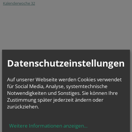
Kalenderwoche 32
Datenschutzeinstellungen
Auf unserer Webseite werden Cookies verwendet
für Social Media, Analyse, systemtechnische
Notwendigkeiten und Sonstiges. Sie können Ihre
Zustimmung später jederzeit ändern oder
zurückziehen.
Sa.., 08. August 2026 10:00
Kinderbücherei
Weitere Informationen anzeigen
...
Di.., 11. August 2026 09:00