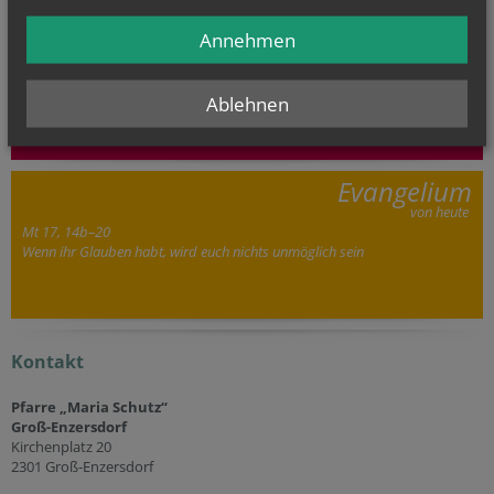
Babytreff
Annehmen
Di.., 11. August 2026 18:30
532. Monatswallfahrt
Ablehnen
GOTTESDIENSTE
Evangelium
von heute
Mt 17, 14b–20
Wenn ihr Glauben habt, wird euch nichts unmöglich sein
Kontakt
Pfarre „Maria Schutz“
Groß-Enzersdorf
Kirchenplatz 20
2301 Groß-Enzersdorf