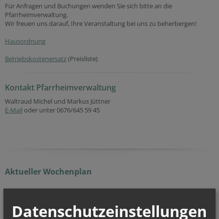
Für Anfragen und Buchungen wenden Sie sich bitte an die
Pfarrheimverwaltung.
Wir freuen uns darauf, Ihre Veranstaltung bei uns zu beherbergen!
Hausordnung
Betriebskostenersatz
(Preisliste)
Kontakt Pfarrheimverwaltung
Waltraud Michel und Markus Jüttner
E-Mail
oder unter 0676/645 59 45
Aktueller Wochenplan
Die Woche der Pfarren & aktuelle Verlautbarungen
Datenschutzeinstellungen
Kalenderwoche 32
Kalenderwoche 31