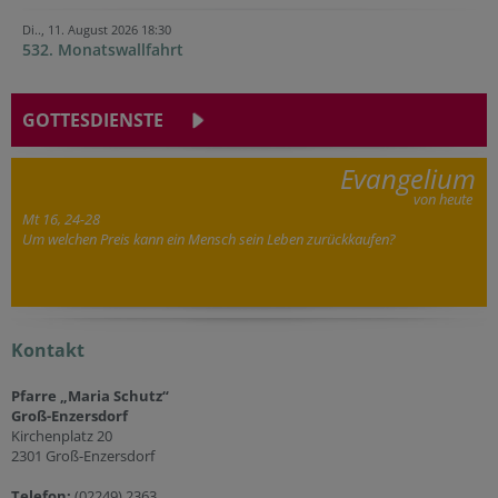
Di.., 11. August 2026 18:30
532. Monatswallfahrt
GOTTESDIENSTE
Evangelium
von heute
Mt 16, 24-28
Um welchen Preis kann ein Mensch sein Leben zurückkaufen?
Kontakt
Pfarre „Maria Schutz“
Groß-Enzersdorf
Kirchenplatz 20
2301 Groß-Enzersdorf
Telefon:
(02249) 2363