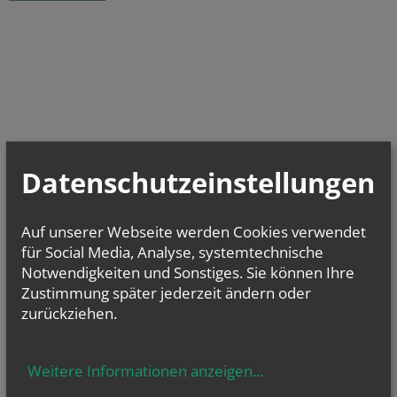
Datenschutzeinstellungen
Auf unserer Webseite werden Cookies verwendet
für Social Media, Analyse, systemtechnische
Notwendigkeiten und Sonstiges. Sie können Ihre
Zustimmung später jederzeit ändern oder
zurückziehen.
Sa.., 08. August 2026 10:00
Kinderbücherei
Weitere Informationen anzeigen
...
Di.., 11. August 2026 09:00
Babytreff