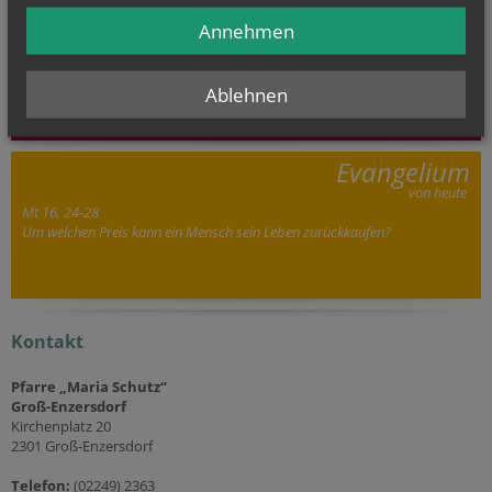
Di.., 11. August 2026 18:30
Annehmen
532. Monatswallfahrt
Ablehnen
GOTTESDIENSTE
Evangelium
von heute
Mt 16, 24-28
Um welchen Preis kann ein Mensch sein Leben zurückkaufen?
Kontakt
Pfarre „Maria Schutz“
Groß-Enzersdorf
Kirchenplatz 20
2301 Groß-Enzersdorf
Telefon:
(02249) 2363