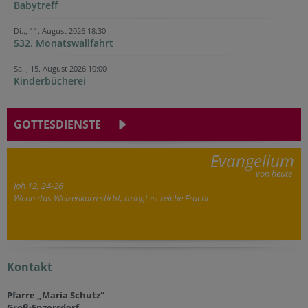
Babytreff
Di.., 11. August 2026 18:30
532. Monatswallfahrt
Sa.., 15. August 2026 10:00
Kinderbücherei
GOTTESDIENSTE
Evangelium
von heute
Joh 12, 24-26
Wenn das Weizenkorn stirbt, bringt es reiche Frucht
Kontakt
Pfarre „Maria Schutz“
Groß-Enzersdorf