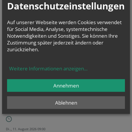
Datenschutzeinstellungen
Die Woche der Pfarren & aktuelle Verlautbarungen
Kalenderwoche 33
Kalenderwoche 32
Auf unserer Webseite werden Cookies verwendet
für Social Media, Analyse, systemtechnische
Notwendigkeiten und Sonstiges. Sie können Ihre
Zustimmung später jederzeit ändern oder
zurückziehen.
Weitere Informationen anzeigen
...
Annehmen
Ablehnen
Di.., 11. August 2026 09:00