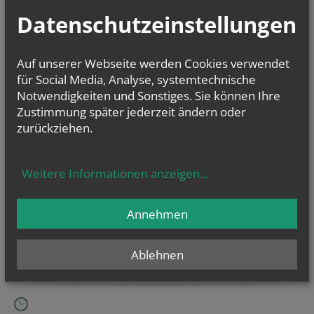
Aktueller Wochenplan
Datenschutzeinstellungen
Die Woche der Pfarren & aktuelle Verlautbarungen
Kalenderwoche 32
Auf unserer Webseite werden Cookies verwendet
Kalenderwoche 31
für Social Media, Analyse, systemtechnische
Notwendigkeiten und Sonstiges. Sie können Ihre
Zustimmung später jederzeit ändern oder
zurückziehen.
Weitere Informationen anzeigen
...
Annehmen
Ablehnen