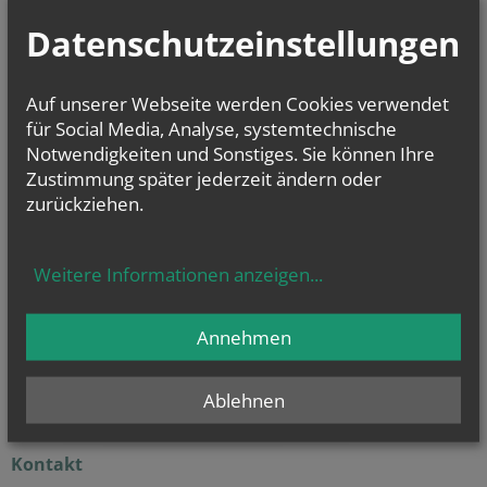
Datenschutzeinstellungen
Sa.., 08. August 2026 10:00
Kinderbücherei
Di.., 11. August 2026 09:00
Auf unserer Webseite werden Cookies verwendet
Babytreff
für Social Media, Analyse, systemtechnische
Notwendigkeiten und Sonstiges. Sie können Ihre
Di.., 11. August 2026 18:30
532. Monatswallfahrt
Zustimmung später jederzeit ändern oder
zurückziehen.
GOTTESDIENSTE
Weitere Informationen anzeigen
...
Evangelium
von heute
Annehmen
Mt 17, 14b–20
Wenn ihr Glauben habt, wird euch nichts unmöglich sein
Ablehnen
Kontakt