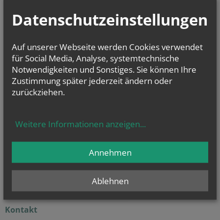
Datenschutzeinstellungen
Sa.., 08. August 2026 10:00
Kinderbücherei
Di.., 11. August 2026 09:00
Auf unserer Webseite werden Cookies verwendet
Babytreff
für Social Media, Analyse, systemtechnische
Notwendigkeiten und Sonstiges. Sie können Ihre
Di.., 11. August 2026 18:30
532. Monatswallfahrt
Zustimmung später jederzeit ändern oder
zurückziehen.
GOTTESDIENSTE
Weitere Informationen anzeigen
...
Evangelium
von heute
Annehmen
Mt 16, 24-28
Um welchen Preis kann ein Mensch sein Leben zurückkaufen?
Ablehnen
Kontakt