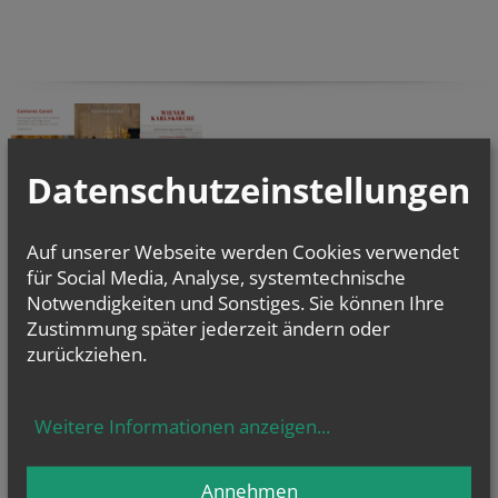
Datenschutzeinstellungen
Auf unserer Webseite werden Cookies verwendet
JAHRESPROGRAMM 2024
für Social Media, Analyse, systemtechnische
Notwendigkeiten und Sonstiges. Sie können Ihre
Zustimmung später jederzeit ändern oder
zurückziehen.
Weitere Informationen anzeigen
...
NACHRICHTEN
KATHOLISCH.AT
Annehmen
Philosoph: Frage nach Sinn des Lebens...