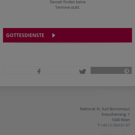
Derzeit finden keine
Termine statt.
GOTTESDIENSTE
teilen
tweet
pin it
Rektorat St. Karl Borromäus
Kreuzherreng. 1
1040 Wien
T
+43 (1) 504 61 87