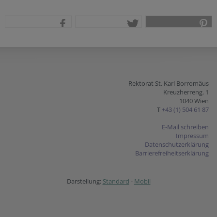
teilen
tweet
pin it
Rektorat St. Karl Borromäus
Kreuzherreng. 1
1040 Wien
T
+43 (1) 504 61 87
E-Mail schreiben
Impressum
Datenschutzerklärung
Barrierefreiheitserklärung
Darstellung:
Standard
-
Mobil