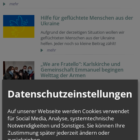
mehr
Hilfe für geflüchtete Menschen aus der
Ukraine
Aufgrund der derzeitigen Situation wollen wir
geflüchteten Menschen aus der Ukraine
helfen. Jeder noch so kleine Beitrag zählt!
mehr
„We are Fratello“: Karlskirche und
Gemeinschaft Emmanuel begingen
Welttag der Armen
Mit Gottesdienst und anschließender
Essensausgabe betonten die Initiatoren, dass in der
Datenschutzeinstellungen
Begegnung mit den Mitmenschen die
Barmherzigkeit Gottes sichtbar wird.
Auf unserer Webseite werden Cookies verwendet
We are Fratello:
für Social Media, Analyse, systemtechnische
Karlskirche und Gemeinschaft Emmanuel begehen
Notwendigkeiten und Sonstiges. Sie können Ihre
am 14. November 2021 gemeinsam Welttag der
Zustimmung später jederzeit ändern oder
Armen
zurückziehen.