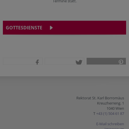
Termine statt.
GOTTESDIENSTE
teilen
tweet
pin it
Rektorat St. Karl Borromäus
Kreuzherreng. 1
1040 Wien
T
+43 (1) 504 61 87
E-Mail schreiben
Impressum