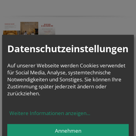
Datenschutzeinstellungen
Auf unserer Webseite werden Cookies verwendet
JAHRESPROGRAMM 2024
für Social Media, Analyse, systemtechnische
Notwendigkeiten und Sonstiges. Sie können Ihre
Zustimmung später jederzeit ändern oder
zurückziehen.
Weitere Informationen anzeigen
...
NACHRICHTEN
KATHOLISCH.AT
Politikwissenschaftler: Trump wird...
Annehmen