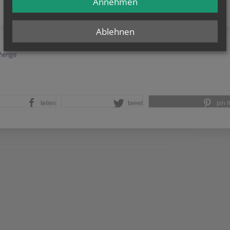
Annehmen
Ablehnen
herige
teilen
tweet
pin it