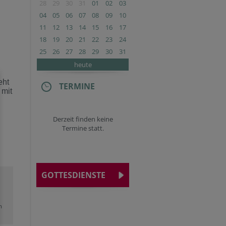
28
29
30
31
01
02
03
04
05
06
07
08
09
10
11
12
13
14
15
16
17
18
19
20
21
22
23
24
25
26
27
28
29
30
31
heute
eht
TERMINE
 mit
Derzeit finden keine
Termine statt.
GOTTESDIENSTE
m