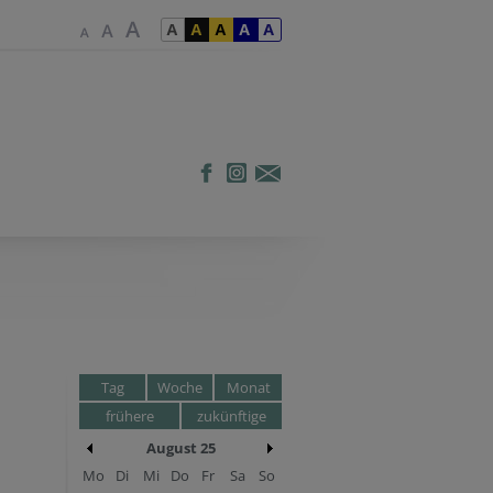
Tag
Woche
Monat
frühere
zukünftige
August 25
Mo
Di
Mi
Do
Fr
Sa
So