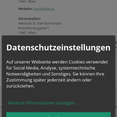
1040 - Wien
Website:
karlskirche.at
Veranstalter:
Rektorat St. Karl Borromäus
Kreuzherrengasse 1
1040 - Wien
Jeden Donnerstag in der Zeit von 18:30 bis 21:00 st
Datenschutzeinstellungen
die Karlskirche für die Begegnung mit Gott aber auch
unseren Mitmenschen offen.
Auf unserer Webseite werden Cookies verwendet
für Social Media, Analyse, systemtechnische
Ausgenommen staatliche Feiertage.
Notwendigkeiten und Sonstiges. Sie können Ihre
Zustimmung später jederzeit ändern oder
zurückziehen.
Zustimmung erforderlich!
Weitere Informationen anzeigen
...
e akzeptieren Sie
Cookies von Google Maps
und
laden Sie die Seite neu
, u
diesen Inhalt sehen zu können.