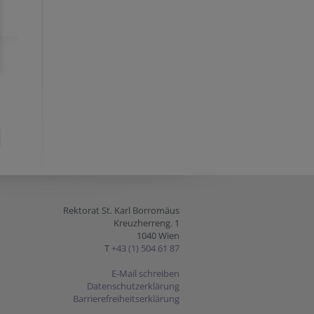
Rektorat St. Karl Borromäus
Kreuzherreng. 1
1040 Wien
T
+43 (1) 504 61 87
E-Mail schreiben
Datenschutzerklärung
Barrierefreiheitserklärung