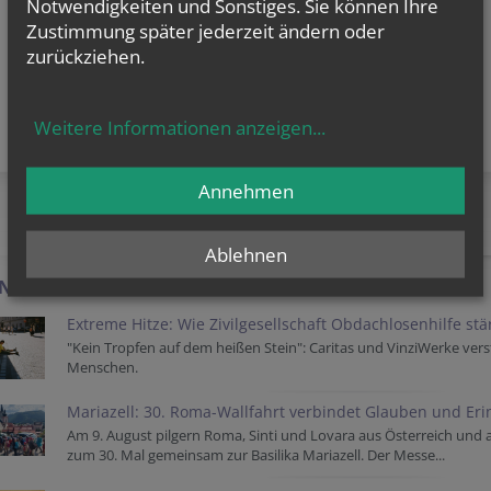
Notwendigkeiten und Sonstiges. Sie können Ihre
Dr. Salvin Kannambilly, MA
Pfarrvikar
Zustimmung später jederzeit ändern oder
E:
Salvin.Kannambilly@katholischekirche.at
zurückziehen.
Weitere Informationen anzeigen
...
Annehmen
AKTUELLES AUS DER ERZDIÖZESE
Ablehnen
-NEWS
Extreme Hitze: Wie Zivilgesellschaft Obdachlosenhilfe st
"Kein Tropfen auf dem heißen Stein": Caritas und VinziWerke vers
Menschen.
Mariazell: 30. Roma-Wallfahrt verbindet Glauben und Er
Am 9. August pilgern Roma, Sinti und Lovara aus Österreich und
zum 30. Mal gemeinsam zur Basilika Mariazell. Der Messe...