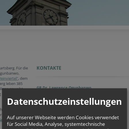
KONTAKTE
artsberg. Für die
 Ogunbanwo,
einviertel"
, dem
erg leben 385
GR Dr. Lawrence Ogunbanwo
ligen geweiht,
Pfarrer
ist: Maria Trost
Datenschutzeinstellungen
E:
Lawrence.Ogunbanwo@katholischekirche.at
Jacob Chinthapalli, MA
henplan, das
Pfarrvikar
er
Auf unserer Webseite werden Cookies verwendet
E:
Jacob.Chinthapalli@katholischekirche.at
Schleinbach
.
für Social Media, Analyse, systemtechnische