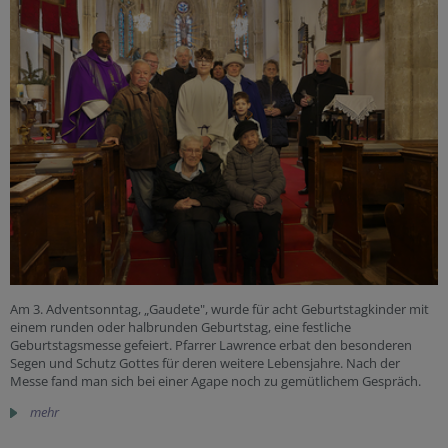
Am 3. Adventsonntag, „Gaudete", wurde für acht Geburtstagkinder mit
einem runden oder halbrunden Geburtstag, eine festliche
Geburtstagsmesse gefeiert. Pfarrer Lawrence erbat den besonderen
Segen und Schutz Gottes für deren weitere Lebensjahre. Nach der
Messe fand man sich bei einer Agape noch zu gemütlichem Gespräch.
mehr