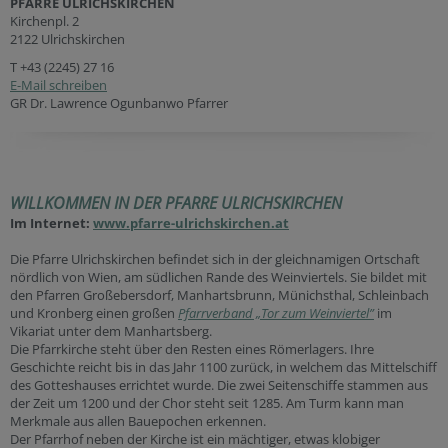
PFARRE ULRICHSKIRCHEN
Kirchenpl. 2
2122 Ulrichskirchen
T
+43 (2245) 27 16
E-Mail schreiben
GR Dr. Lawrence Ogunbanwo Pfarrer
WILLKOMMEN IN DER PFARRE ULRICHSKIRCHEN
Im Internet:
www.pfarre-ulrichskirchen.at
Die Pfarre Ulrichskirchen befindet sich in der gleichnamigen Ortschaft
nördlich von Wien, am südlichen Rande des Weinviertels. Sie bildet mit
den Pfarren Großebersdorf, Manhartsbrunn, Münichsthal, Schleinbach
und Kronberg einen großen
Pfarrverband „Tor zum Weinviertel”
im
Vikariat unter dem Manhartsberg.
Die Pfarrkirche steht über den Resten eines Römerlagers. Ihre
Geschichte reicht bis in das Jahr 1100 zurück, in welchem das Mittelschiff
des Gotteshauses errichtet wurde. Die zwei Seitenschiffe stammen aus
der Zeit um 1200 und der Chor steht seit 1285. Am Turm kann man
Merkmale aus allen Bauepochen erkennen.
Der Pfarrhof neben der Kirche ist ein mächtiger, etwas klobiger