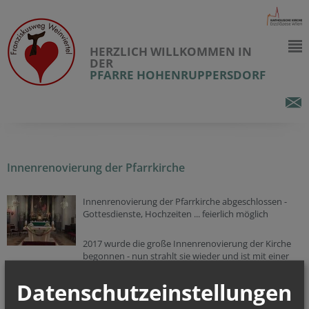
HERZLICH WILLKOMMEN IN
DER
PFARRE HOHENRUPPERSDORF
Innenrenovierung der Pfarrkirche
Innenrenovierung der Pfarrkirche abgeschlossen -
Gottesdienste, Hochzeiten ... feierlich möglich
2017 wurde die große Innenrenovierung der Kirche
begonnen - nun strahlt sie wieder und ist mit einer
neuen Infrarot-Bankheizung versehen.
Ob kirchliche Trauungen, Taufen oder zu anderen Anlässen ... so macht
Datenschutzeinstellungen
Gottesdienst und Feste feiern Freude.
Und das ehrt und freut Gott.