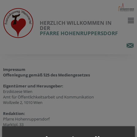
HERZLICH WILLKOMMEN IN
DER
PFARRE HOHENRUPPERSDORF
Impressum
Offenlegung gemäß §25 des Mediengesetzes
Eigentümer und Herausgeber:
Erzdiözese Wien
Amt für Öffentlichkeitsarbeit und Kommunikation
Wollzeile 2, 1010 Wien
Redaktion:
Pfarre Hohenruppersdorf
Marktpl. 33
2223 Hohenruppersdorf
Tel.:
+43 (2574) 83 11