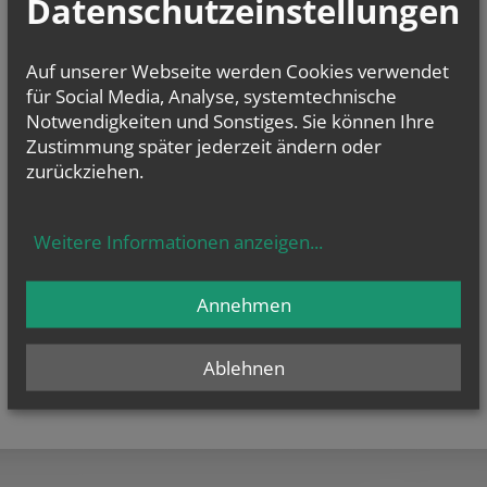
Datenschutzeinstellungen
E-Mail:
pfarre.hohenruppersdorf@katholischekirche.at
Offenlegung zur grundlegenden Richtung:
Auf unserer Webseite werden Cookies verwendet
Diese Seite ist der Webauftritt von Pfarre Hohenruppersdorf im Rahmen
des Webportals der Erzdiözese Wien.
für Social Media, Analyse, systemtechnische
Notwendigkeiten und Sonstiges. Sie können Ihre
Datenschutzerklärung
Zustimmung später jederzeit ändern oder
Barrierefreiheitserklärung
zurückziehen.
Weitere Informationen anzeigen
...
Annehmen
Ablehnen
teilen
tweet
pin it