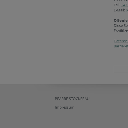
Tel.:
+43 
E-Mail:
p
Offenle
Diese Se
Erzdiöze
Datensc
Barriere
PFARRE STOCKERAU
Impressum