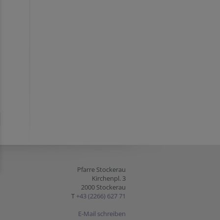
Pfarre Stockerau
Kirchenpl. 3
2000 Stockerau
T
+43 (2266) 627 71
E-Mail schreiben