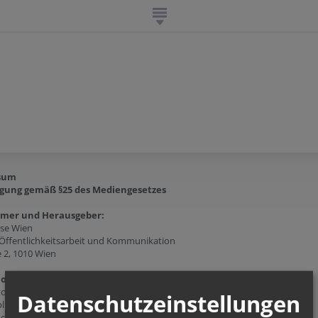
sum
gung gemäß §25 des Mediengesetzes
ümer und Herausgeber:
ese Wien
 Öffentlichkeitsarbeit und Kommunikation
e 2, 1010 Wien
ion:
tockerau
Datenschutzeinstellungen
l. 3
ockerau