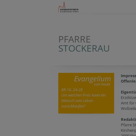
PFARRE
STOCKERAU
Impres
Evangelium
Offenle
von heute
Mt 16, 24-28
Eigent
Um welchen Preis kann ein
Erzdiöz
Mensch sein Leben
Amt für
zurückkaufen?
Wollzeil
Redakt
Pfarre S
Kirchenp
2000 St