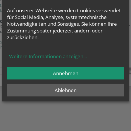
(2266) 627 71
Auf unserer Webseite werden Cookies verwendet
farre.stockerau@katholischekirche.at
für Social Media, Analyse, systemtechnische
gung zur grundlegenden Richtung:
Notwendigkeiten und Sonstiges. Sie können Ihre
ite ist der Webauftritt von Pfarre Stockerau im Rahmen des Webportals der
Zustimmung später jederzeit ändern oder
se Wien.
zurückziehen.
hutzerklärung
freiheitserklärung
Weitere Informationen anzeigen
...
Annehmen
teilen
tweet
pin it
Ablehnen