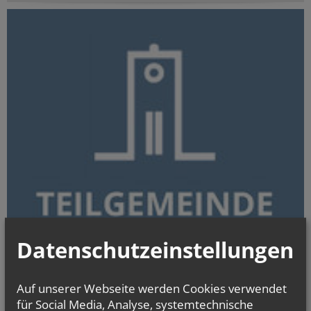
Datenschutzeinstellungen
Auf unserer Webseite werden Cookies verwendet
WIR TUN GUT
für Social Media, Analyse, systemtechnische
weiterlesen...