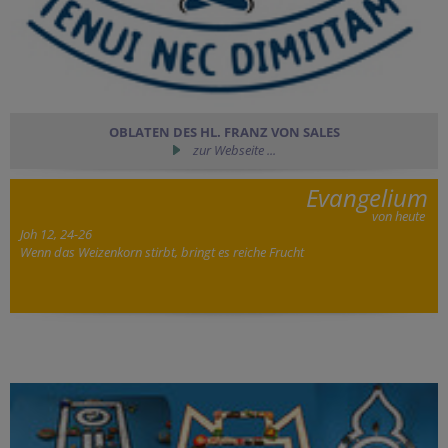
OBLATEN DES HL. FRANZ VON SALES
zur Webseite ...
Evangelium
von heute
Joh 12, 24-26
Wenn das Weizenkorn stirbt, bringt es reiche Frucht