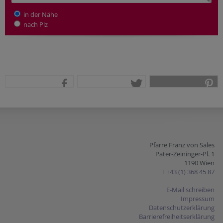
in der Nähe
nach Plz
teilen
tweet
pin it
Pfarre Franz von Sales
Pater-Zeininger-Pl. 1
1190 Wien
T
+43 (1) 368 45 87
E-Mail schreiben
Impressum
Datenschutzerklärung
Barrierefreiheitserklärung