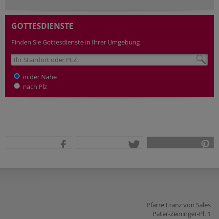
GOTTESDIENSTE
Finden Sie Gottesdienste in Ihrer Umgebung
in der Nähe
nach Plz
teilen
tweet
pin it
Pfarre Franz von Sales
Pater-Zeininger-Pl. 1