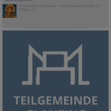
Hl. Dominikus, Hl. Cyriakus, , Vierzehn heilige Nothelfer, Hl.
Hildiger, Hl....