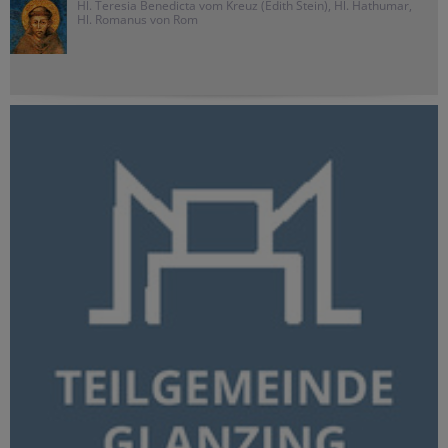
Hl. Teresia Benedicta vom Kreuz (Edith Stein), Hl. Hathumar,
Hl. Romanus von Rom