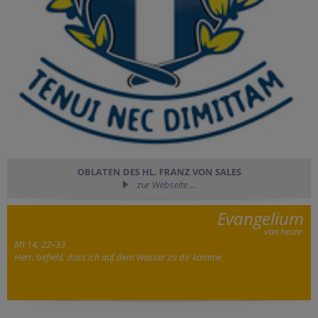
OBLATEN DES HL. FRANZ VON SALES
zur Webseite ...
Evangelium
von heute
Mt 14, 22–33
Herr, befiehl, dass ich auf dem Wasser zu dir komme