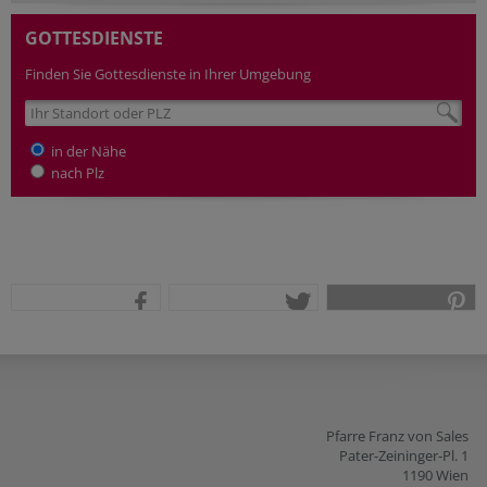
GOTTESDIENSTE
Finden Sie Gottesdienste in Ihrer Umgebung
in der Nähe
nach Plz
teilen
tweet
pin it
Pfarre Franz von Sales
Pater-Zeininger-Pl. 1
1190 Wien