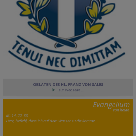
OBLATEN DES HL. FRANZ VON SALES
zur Webseite ...
Evangelium
von heute
Mt 14, 22–33
Herr, befiehl, dass ich auf dem Wasser zu dir komme