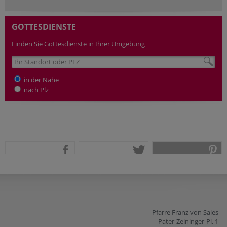
GOTTESDIENSTE
Finden Sie Gottesdienste in Ihrer Umgebung
in der Nähe
nach Plz
teilen
tweet
pin it
Pfarre Franz von Sales
Pater-Zeininger-Pl. 1