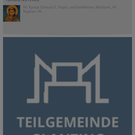
Hl. Xystus (Sixtus) II., Papst, und Gefährten; Märtyrer, Hl.
Kajetan, Hl....