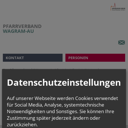
PFARRVERBAND
WAGRAM-AU
KONTAKT
PERSONEN
Der Pfarrverband "Wagram-Au" liegt im Vikariat "
Unter dem
Manhartsberg
" und umfasst die Pfarren
Datenschutzeinstellungen
Absdorf
Bierbaum am Kleebühel
Königsbrunn am Wagram
Auf unserer Webseite werden Cookies verwendet
Neuaigen
für Social Media, Analyse, systemtechnische
Stetteldorf am Wagram
Notwendigkeiten und Sonstiges. Sie können Ihre
Zustimmung später jederzeit ändern oder
zurückziehen.