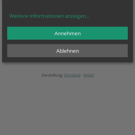
Weitere Informationen anzeigen
...
Pfarrverband Wagram-Au
Kirchenpl. 5
3463 Stetteldorf am Wagram
Annehmen
E-Mail schreiben
Impressum
Ablehnen
Datenschutzerklärung
Barrierefreiheitserklärung
Darstellung:
Standard
-
Mobil