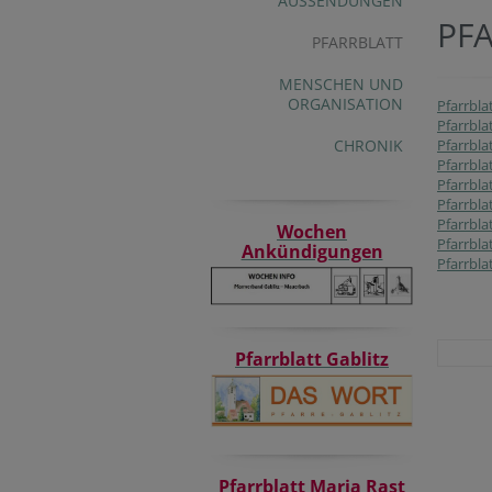
AUSSENDUNGEN
PF
PFARRBLATT
MENSCHEN UND
ORGANISATION
Pfarrbla
Pfarrbla
CHRONIK
Pfarrbla
Pfarrbla
Pfarrbla
Pfarrbla
Pfarrbla
Wochen
Pfarrbla
Ankündigungen
Pfarrbla
Pfarrblatt Gablitz
Pfarrblatt Maria Rast