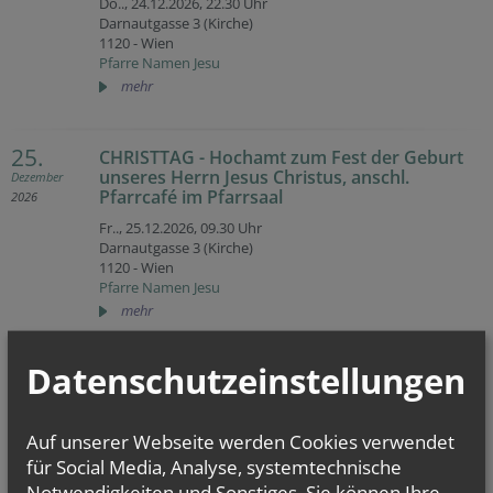
Do.., 24.12.2026,
22.30 Uhr
Darnautgasse 3 (Kirche)
1120 - Wien
Pfarre Namen Jesu
mehr
25.
CHRISTTAG - Hochamt zum Fest der Geburt
unseres Herrn Jesus Christus, anschl.
Dezember
Pfarrcafé im Pfarrsaal
2026
Fr.., 25.12.2026,
09.30 Uhr
Darnautgasse 3 (Kirche)
1120 - Wien
Pfarre Namen Jesu
mehr
Datenschutzeinstellungen
26.
Stefanitag - heilige Messe zum Fest des
heiligen Stephanus anschl. Pfarrcafé im
Dezember
Pfarrsaal
2026
Auf unserer Webseite werden Cookies verwendet
Sa.., 26.12.2026,
09.30 Uhr
für Social Media, Analyse, systemtechnische
Darnautgasse 3 (Kirche)
Notwendigkeiten und Sonstiges. Sie können Ihre
1120 - Wien