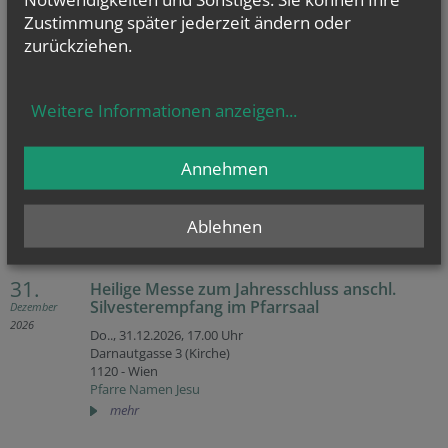
Pfarre Namen Jesu
Zustimmung später jederzeit ändern oder
mehr
zurückziehen.
27.
Heilige Messe zum Fest der heiligen Familie
Weitere Informationen anzeigen
...
anschl. Pfarrcafé im Pfarrsaal
Dezember
2026
So.., 27.12.2026,
09.30 Uhr
Annehmen
Darnautgasse 3 (Kirche)
1120 - Wien
Pfarre Namen Jesu
Ablehnen
mehr
31.
Heilige Messe zum Jahresschluss anschl.
Silvesterempfang im Pfarrsaal
Dezember
2026
Do.., 31.12.2026,
17.00 Uhr
Darnautgasse 3 (Kirche)
1120 - Wien
Pfarre Namen Jesu
mehr