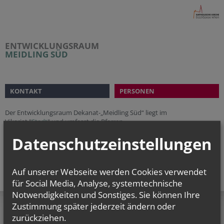
ENTWICKLUNGSRAUM
MEIDLING SÜD
KONTAKT
PERSONEN
Der Entwicklungsraum Dekanat-„Meidling Süd“ liegt im
Vikariat "
Stadt
" und umfasst die Pfarren
Altmannsdorf
Datenschutzeinstellungen
Hetzendorf
Namen Jesu
Auf unserer Webseite werden Cookies verwendet
für Social Media, Analyse, systemtechnische
Notwendigkeiten und Sonstiges. Sie können Ihre
Zustimmung später jederzeit ändern oder
zurückziehen.