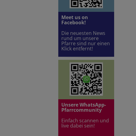
Meet us on
Facebook!
Die neuesten News
rund um unsere
Pfarre sind nur einen
Klick entfernt!
Unsere WhatsApp-
Pfarrcommunity
Einfach scannen und
live dabei sein!