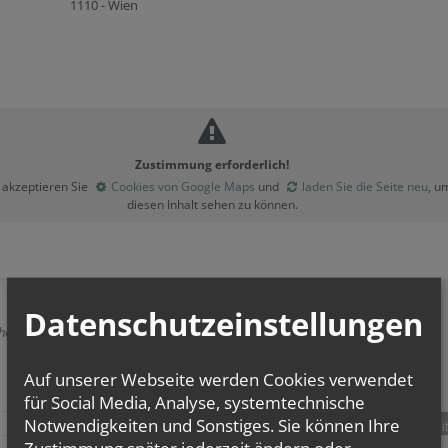
1110 - Wien
Zustimmung erforderlich!
e akzeptieren Sie
Cookies von Google Maps
und
laden Sie die Seite neu
, u
diesen Inhalt sehen zu können.
Datenschutzeinstellungen
herige
Auf unserer Webseite werden Cookies verwendet
für Social Media, Analyse, systemtechnische
Notwendigkeiten und Sonstiges. Sie können Ihre
teilen
tweet
pin it
Zustimmung später jederzeit ändern oder