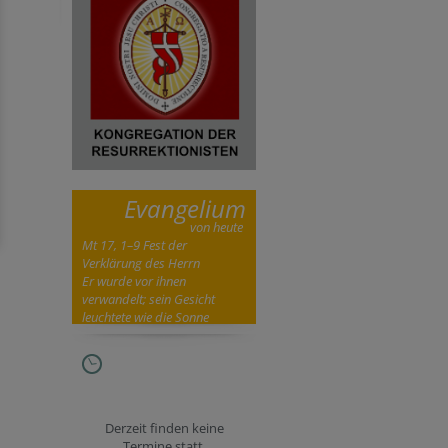
Evangelium
von heute
Mt 17, 1–9 Fest der
Verklärung des Herrn
Er wurde vor ihnen
verwandelt; sein Gesicht
leuchtete wie die Sonne
Derzeit finden keine
Termine statt.