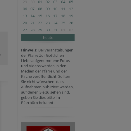
29
30
01
02
03
04
05
06
07
08
09
10
11
12
13
14
15
16
17
18
19
20
21
22
23
24
25
26
27
28
29
30
31
01
02
heute
Hinweis:
Bei Veranstaltungen
m
der Pfarre Zur Göttlichen
Liebe aufgenommene Fotos
und Videos werden in den
Medien der Pfarre und der
Kirche veröffentlicht. Sollten
Sie nicht wünschen, dass
Aufnahmen publiziert werden,
auf denen Sie zu sehen sind,
geben Sie dies bitte im
Pfarrbüro bekannt.