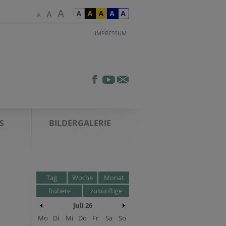
IMPRESSUM
S
BILDERGALERIE
Tag
Woche
Monat
frühere
zukünftige
Juli 26
Mo
Di
Mi
Do
Fr
Sa
So