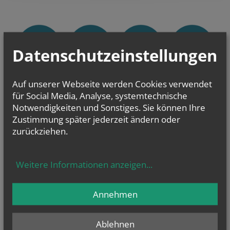
Datenschutzeinstellungen
Auf unserer Webseite werden Cookies verwendet
Sie haben ein Anliegen oder eine Frage zu den Angeboten der Pfarre Zur
für Social Media, Analyse, systemtechnische
Göttlichen Liebe?
Wir sind für Sie da!
Notwendigkeiten und Sonstiges. Sie können Ihre
Zustimmung später jederzeit ändern oder
zurückziehen.
Weitere Informationen anzeigen
...
Annehmen
Ablehnen