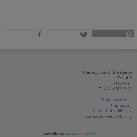
teilen
tweet
pin it
Pfarre Zur Göttlichen Liebe
Enkpl. 5
1110 Wien
T
+43 (1) 767 51 82
E-Mail schreiben
Impressum
Datenschutzerklärung
Barrierefreiheitserklärung
Darstellung:
Standard
-
Mobil