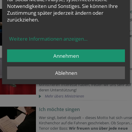
Notwendigkeiten und Sonstiges. Sie können Ihre
Ich möchte in der Wärmestube mitarbeit
Zustimmung später jederzeit ändern oder
zurückziehen.
Für unsere Wärmestube im Pfarrsaal der Teilgemeind
Neusimmering in der Sedlitzkygasse 25, suchen wir
Freiwillige, die
sich
Zeit für unsere Gäste nehmen
nicht nur, um sie zu bewirten, sondern auch, um ihn
Weitere Informationen anzeigen
...
das Gefühl zu geben, dass jemand für sie da ist.
Kontaktieren Sie uns!
Annehmen
Ministrieren – Dienst am Altar
Wie erbaulich ist eine Messe mit vielen MinistrantInn
Ablehnen
die den Priester bei der Feier der Heiligen Messe
unterstützen! Wenn Kinder und Jugendliche am
Ministrieren Interesse haben, freuen wir uns sehr auf
deren Unterstützung!
Mehr übers Ministrieren
Ich möchte singen
Wer singt, betet doppelt – dieses Motto hat sich unse
Kirchenchor auf die Fahnen geschrieben. Ob Sopran, A
Tenor oder Bass:
Wir freuen uns über jede neue