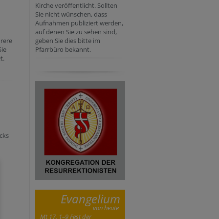
Kirche veröffentlicht. Sollten
Sie nicht wünschen, dass
Aufnahmen publiziert werden,
auf denen Sie zu sehen sind,
rere
geben Sie dies bitte im
Sie
Pfarrbüro bekannt.
t.
cks
Evangelium
von heute
Mt 17, 1–9 Fest der