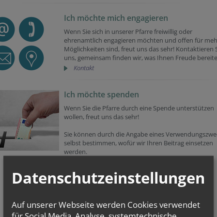
Ich möchte mich engagieren
Wenn Sie sich in unserer Pfarre freiwillig oder
ehrenamtlich engagieren möchten und offen für meh
Möglichkeiten sind, freut uns das sehr! Kontaktieren 
uns, gemeinsam finden wir, was Ihnen Freude bereite
Kontakt
Ich möchte spenden
Wenn Sie die Pfarre durch eine Spende unterstützen
wollen, freut uns das sehr!
Sie können durch die Angabe eines Verwendungszwe
selbst bestimmen, wofür wir Ihren Beitrag einsetzen
werden.
Pfarre Zur Göttlichen Liebe
Datenschutzeinstellungen
AT80 1200 0100 0992 7798
Ein herzliches Vergelt´s Gott
Auf unserer Webseite werden Cookies verwendet
Zu den Möglichkeiten
für Social Media, Analyse, systemtechnische