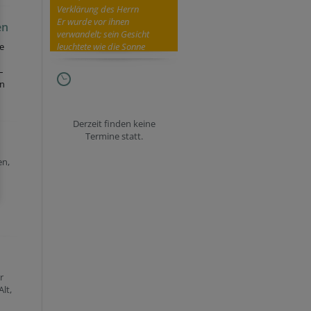
Verklärung des Herrn
Er wurde vor ihnen
en
verwandelt; sein Gesicht
leuchtete wie die Sonne
e
–
en
Derzeit finden keine
Termine statt.
en,
r
lt,