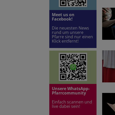
Meet us on
Facebook!
Die neuesten News
rund um unsere
Pfarre sind nur einen
Klick entfernt!
Unsere WhatsApp-
Pfarrcommunity
Einfach scannen und
live dabei sein!