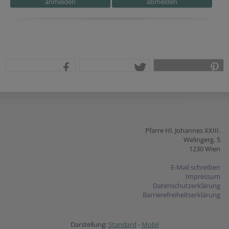
teilen
tweet
pin it
Pfarre Hl. Johannes XXIII.
Welingerg. 5
1230 Wien
E-Mail schreiben
Impressum
Datenschutzerklärung
Barrierefreiheitserklärung
Darstellung:
Standard
-
Mobil