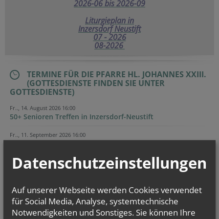
2026-06 bis 2026-09
Liturgieplan in
Inzersdorf Neustift
07 - 2026
08-2026
TERMINE FÜR DIE PFARRE HL. JOHANNES XXIII.
(GOTTESDIENSTE FINDEN SIE UNTER
GOTTESDIENSTE)
Fr.., 14. August 2026 16:00
50+ Senioren Treffen in Inzersdorf-Neustift
Fr.., 11. September 2026 16:00
50+ Senioren Treffen in Inzersdorf-Neustift
Datenschutzeinstellungen
Evangelium
von heute
Auf unserer Webseite werden Cookies verwendet
Mt 17, 1–9 Fest der Verklärung des Herrn
Er wurde vor ihnen verwandelt; sein Gesicht leuchtete wie die Sonne
für Social Media, Analyse, systemtechnische
Notwendigkeiten und Sonstiges. Sie können Ihre