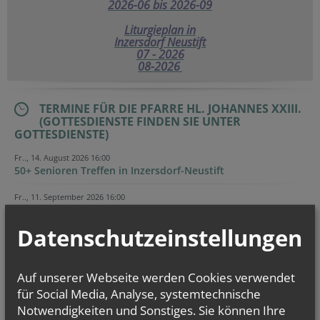
2026-06 bis 2026-09
Liturgieplan in
Inzersdorf Neustift
07 - 2026
08-2026
TERMINE FÜR DIE PFARRE HL. JOHANNES XXIII.
(GOTTESDIENSTE FINDEN SIE UNTER
GOTTESDIENSTE)
Fr.., 14. August 2026 16:00
50+ Senioren Treffen in Inzersdorf-Neustift
Fr.., 11. September 2026 16:00
50+ Senioren Treffen in Inzersdorf-Neustift
Datenschutzeinstellungen
Evangelium
von heute
Auf unserer Webseite werden Cookies verwendet
Joh 12, 24-26
Wenn das Weizenkorn stirbt, bringt es reiche Frucht
für Social Media, Analyse, systemtechnische
Notwendigkeiten und Sonstiges. Sie können Ihre