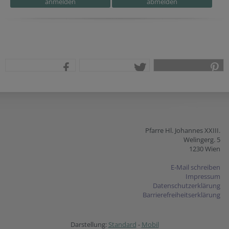
teilen
tweet
pin it
Pfarre Hl. Johannes XXIII.
Welingerg. 5
1230 Wien
E-Mail schreiben
Impressum
Datenschutzerklärung
Barrierefreiheitserklärung
Darstellung:
Standard
-
Mobil