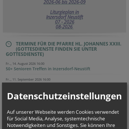
2026-06 bis 2026-09
Liturgieplan in
Inzersdorf Neustift
07 - 2026
08-2026
TERMINE FÜR DIE PFARRE HL. JOHANNES XXIII.
(GOTTESDIENSTE FINDEN SIE UNTER
GOTTESDIENSTE)
Fr.., 14. August 2026 16:00
50+ Senioren Treffen in Inzersdorf-Neustift
Fr.., 11. September 2026 16:00
50+ Senioren Treffen in Inzersdorf-Neustift
Datenschutzeinstellungen
Evangelium
von heute
Auf unserer Webseite werden Cookies verwendet
Mt 16, 24-28
Um welchen Preis kann ein Mensch sein Leben zurückkaufen?
für Social Media, Analyse, systemtechnische
Notwendigkeiten und Sonstiges. Sie können Ihre