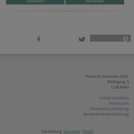
teilen
tweet
pin it
Pfarre Hl. Johannes XXIII.
Welingerg. 5
1230 Wien
E-Mail schreiben
Impressum
Datenschutzerklärung
Barrierefreiheitserklärung
Darstellung:
Standard
-
Mobil