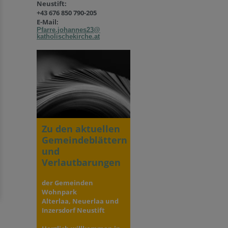
Neustift:
+43 676 850 790-205
E-Mail:
Pfarre.johannes23@
katholischekirche.at
Zu den aktuellen
Gemeindeblättern
und
Verlautbarungen
der Gemeinden
Wohnpark
Alterlaa, Neuerlaa und
Inzersdorf Neustift