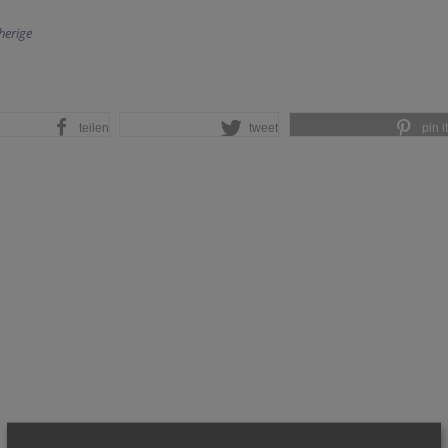
herige
teilen
tweet
pin it