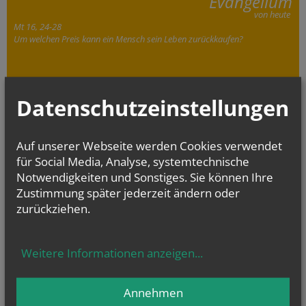
Evangelium
von heute
Mt 16, 24-28
Um welchen Preis kann ein Mensch sein Leben zurückkaufen?
Datenschutzeinstellungen
Auf unserer Webseite werden Cookies verwendet
KANZLEISTUNDEN
für Social Media, Analyse, systemtechnische
Gemeinde Wohnpark Alterlaa
:
Dienstag 14:00 – 18:00
Notwendigkeiten und Sonstiges. Sie können Ihre
Zustimmung später jederzeit ändern oder
Telefon Kanzlei
zurückziehen.
Wohnpark Alterlaa:
+43 676 850 790-201
E-Mail:
Pfarre.johannes23@
Weitere Informationen anzeigen
...
katholischekirche.at
KANZLEISTUNDEN:
Gemeinde Neuerlaa,
Annehmen
Montag 17:00 - 19:00