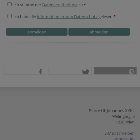
Ich stimme der
Datenverarbeitung
zu.
*
Ich habe die
Informationen zum Datenschutz
gelesen.
*
Verification code
Tracking ID
Verification code
Homepage
Session ID
Secondary phone
Tracking ID
teilen
tweet
pin it
Pfarre Hl. Johannes XXIII.
Welingerg. 5
1230 Wien
E-Mail schreiben
Impressum