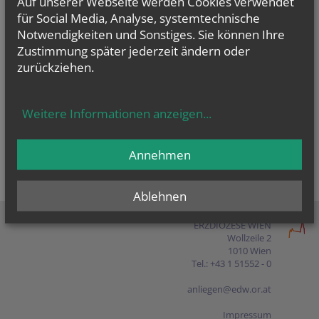
Auf unserer Webseite werden Cookies verwendet
Presse
für Social Media, Analyse, systemtechnische
Notwendigkeiten und Sonstiges. Sie können Ihre
Shop
Zustimmung später jederzeit ändern oder
zurückziehen.
EN
FR
ES
IT
PL
Weitere Informationen anzeigen
...
Annehmen
Ablehnen
ERZDIÖZESE WIEN
Wollzeile 2
1010 Wien
Tel.: +43 1 51552 - 0
anliegen@edw.or.at
Impressum