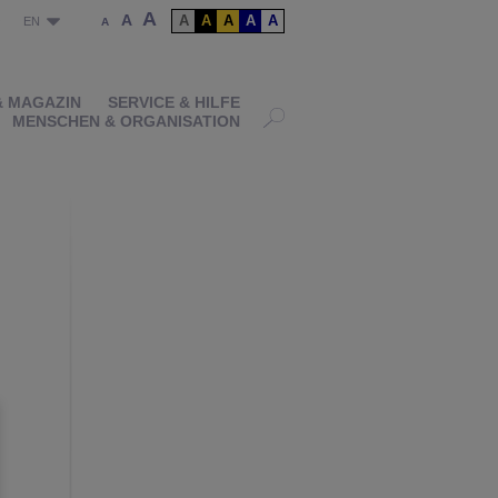
A
A
A
A
A
A
A
P
EN
A
& MAGAZIN
SERVICE & HILFE
MENSCHEN & ORGANISATION