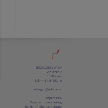
ERZDIÖZESE WIEN
Wollzeile 2
1010 Wien
Tel.: +43 1 51552 - 0
anliegen@edw.or.at
Impressum
Datenschutzerklärung
Barrierefreiheitserklärung