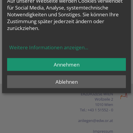
Auf unserer Webseite werden Cookies verwendet
Presse
für Social Media, Analyse, systemtechnische
Notwendigkeiten und Sonstiges. Sie können Ihre
Shop
Zustimmung später jederzeit ändern oder
zurückziehen.
EN
FR
ES
IT
PL
Weitere Informationen anzeigen
...
Annehmen
Ablehnen
ERZDIÖZESE WIEN
Wollzeile 2
1010 Wien
Tel.: +43 1 51552 - 0
anliegen@edw.or.at
Impressum