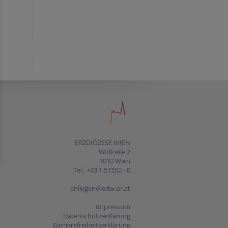
ERZDIÖZESE WIEN
Wollzeile 2
1010 Wien
Tel.: +43 1 51552 - 0
anliegen@edw.or.at
Impressum
Datenschutzerklärung
Barrierefreiheitserklärung