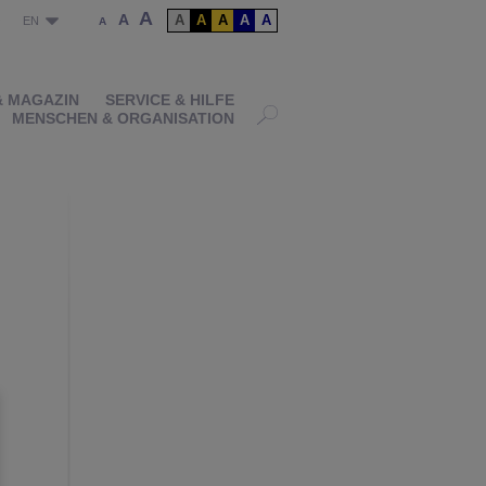
A
A
A
A
A
A
A
P
EN
A
& MAGAZIN
SERVICE & HILFE
MENSCHEN & ORGANISATION