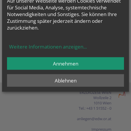
Auf unserer Webseite werden Cookies verwendet
Presse
für Social Media, Analyse, systemtechnische
Notwendigkeiten und Sonstiges. Sie können Ihre
Shop
Zustimmung später jederzeit ändern oder
zurückziehen.
EN
FR
ES
IT
PL
Weitere Informationen anzeigen
...
Annehmen
Ablehnen
ERZDIÖZESE WIEN
Wollzeile 2
1010 Wien
Tel.: +43 1 51552 - 0
anliegen@edw.or.at
Impressum